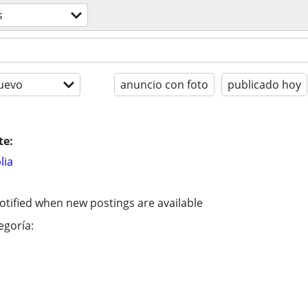
s
uevo
anuncio con foto
publicado hoy
te:
lia
otified when new postings are available
egoría: