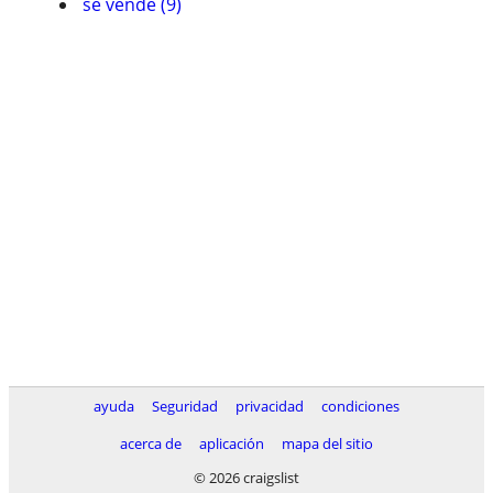
se vende (9)
ayuda
Seguridad
privacidad
condiciones
acerca de
aplicación
mapa del sitio
© 2026 craigslist