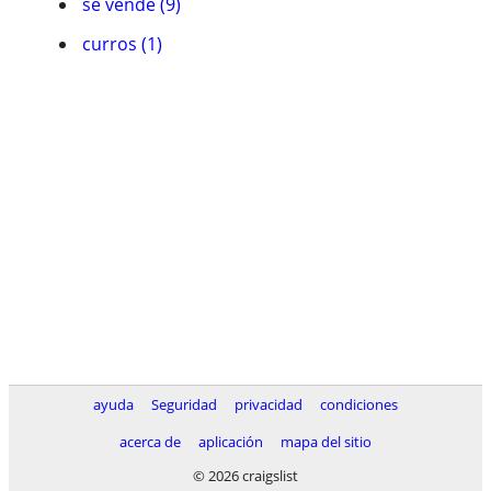
se vende (9)
curros (1)
ayuda
Seguridad
privacidad
condiciones
acerca de
aplicación
mapa del sitio
© 2026 craigslist