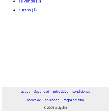
se vende (9)
curros (1)
ayuda
Seguridad
privacidad
condiciones
acerca de
aplicación
mapa del sitio
© 2026 craigslist