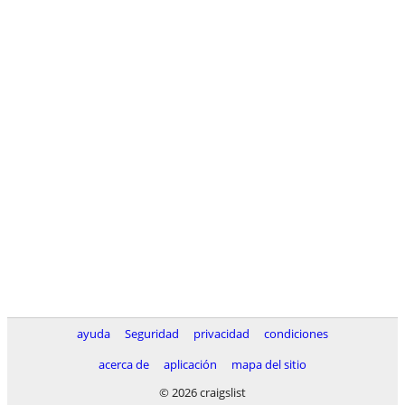
ayuda
Seguridad
privacidad
condiciones
acerca de
aplicación
mapa del sitio
© 2026 craigslist