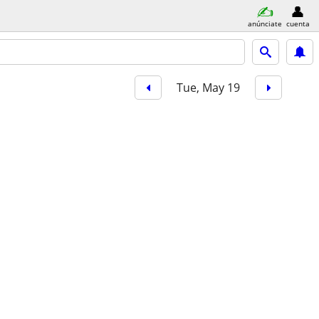
anúnciate
cuenta
Tue, May 19