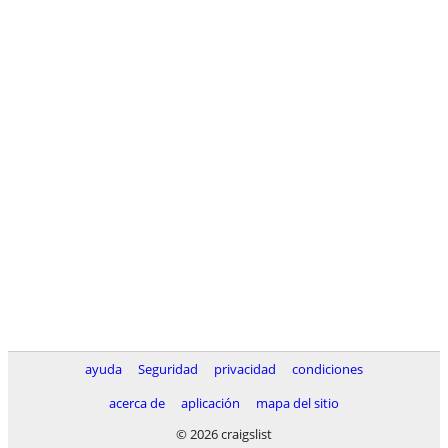
ayuda
Seguridad
privacidad
condiciones
acerca de
aplicación
mapa del sitio
© 2026 craigslist