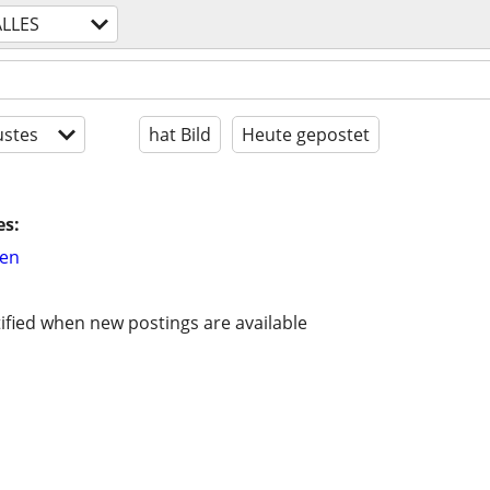
ALLES
stes
hat Bild
Heute gepostet
es:
hen
ified when new postings are available