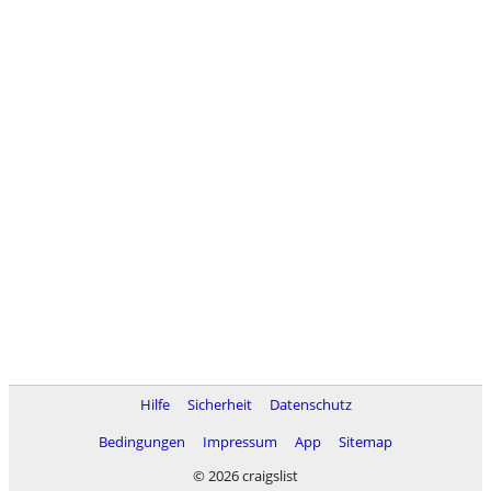
Hilfe
Sicherheit
Datenschutz
Bedingungen
Impressum
App
Sitemap
© 2026 craigslist