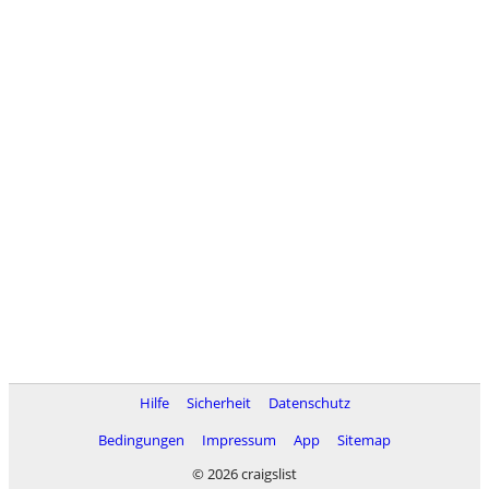
Hilfe
Sicherheit
Datenschutz
Bedingungen
Impressum
App
Sitemap
© 2026 craigslist