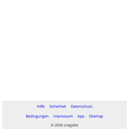
Hilfe
Sicherheit
Datenschutz
Bedingungen
Impressum
App
Sitemap
© 2026 craigslist