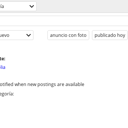
ía
uevo
anuncio con foto
publicado hoy
te:
lia
otified when new postings are available
egoría: