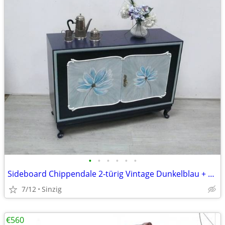
•
•
•
•
•
•
Sideboard Chippendale 2-türig Vintage Dunkelblau + Blüten handpainted
7/12
Sinzig
€560