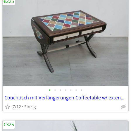
€225
•
•
•
•
•
•
•
Couchtisch mit Verlängerungen Coffeetable w/ extension Engl Antik Stil
7/12
Sinzig
€325