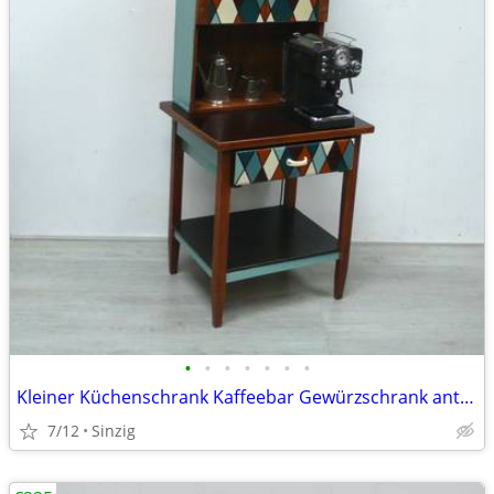
•
•
•
•
•
•
•
Kleiner Küchenschrank Kaffeebar Gewürzschrank antik handbemalt
7/12
Sinzig