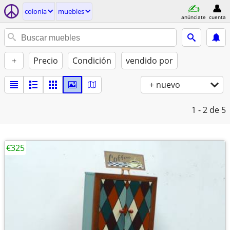
colonia
muebles
anúnciate
cuenta
+
Precio
Condición
vendido por
+ nuevo
1 - 2
de 5
€325