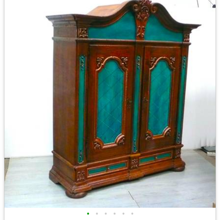
•
•
•
•
•
•