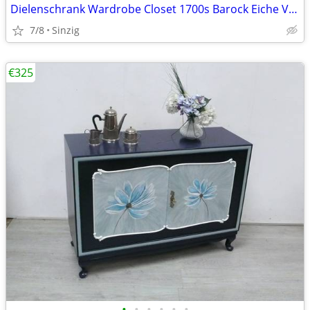
Dielenschrank Wardrobe Closet 1700s Barock Eiche Vollholz +Türkis
7/8
Sinzig
€325
•
•
•
•
•
•