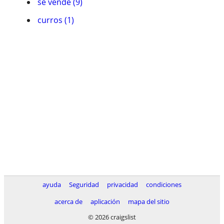
se vende (9)
curros (1)
ayuda
Seguridad
privacidad
condiciones
acerca de
aplicación
mapa del sitio
© 2026 craigslist