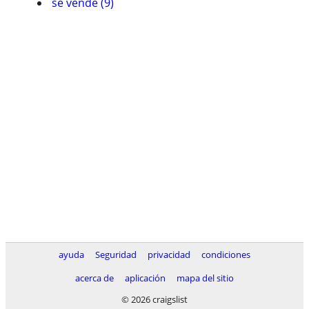
se vende (9)
ayuda
Seguridad
privacidad
condiciones
acerca de
aplicación
mapa del sitio
© 2026 craigslist