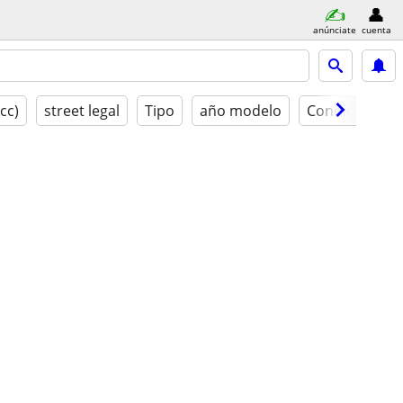
anúnciate
cuenta
(cc)
street legal
Tipo
año modelo
Condición