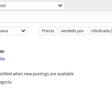
oot
uevo
Precio
vendido por
cilindrada 
te:
lia
otified when new postings are available
egoría: