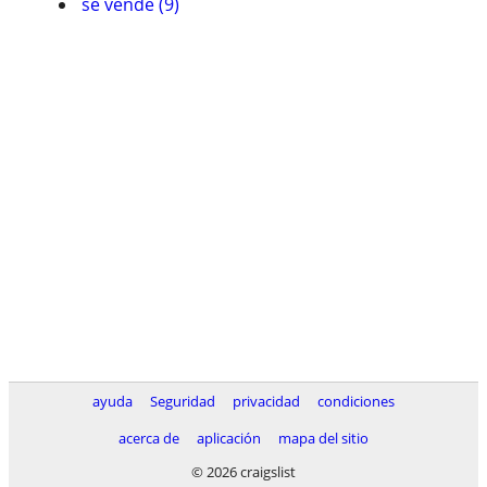
se vende (9)
ayuda
Seguridad
privacidad
condiciones
acerca de
aplicación
mapa del sitio
© 2026 craigslist