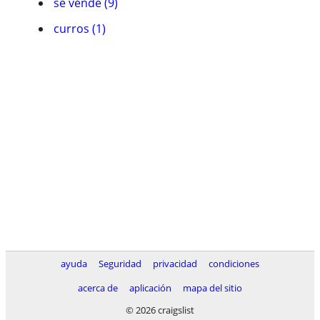
se vende (9)
curros (1)
ayuda
Seguridad
privacidad
condiciones
acerca de
aplicación
mapa del sitio
© 2026 craigslist