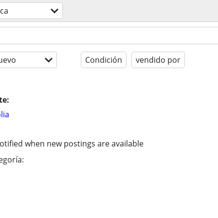
sca
uevo
Condición
vendido por
te:
lia
otified when new postings are available
egoría: